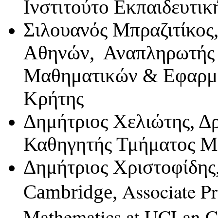
Ινστιτούτο Εκπαιδευτικ
Σιλουανός Μπραζιτίκος
Αθηνών,
Αναπληρωτής
Μαθηματικών & Εφαρμ
Κρήτης
Δημήτριος Χελιώτης, Δ
Καθηγητής Τμήματος Μ
Δημήτριος Χριστοφίδης
Associate Pr
Cambridge,
Mathematics at UCLan C